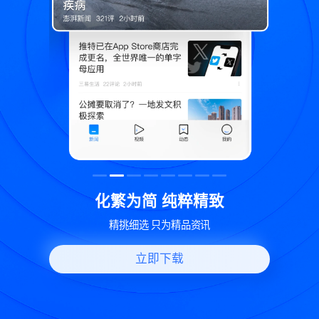
致
世界变化 热问一下
好问题好回答 多元视角看问题
立即下载