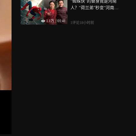
“蜘蛛侠”的替身竟是河南
人？“荷兰弟”秒变“河南
弟”，成家班把好莱坞拍成了
1.1万
|
01:41
武侠片
1评论
18小时前