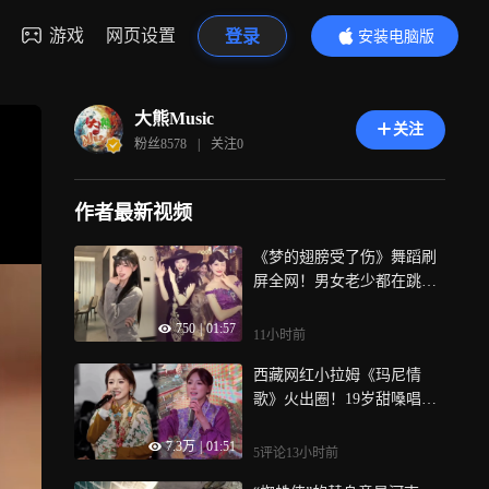
游戏
网页设置
登录
安装电脑版
内容更精彩
大熊Music
关注
粉丝
8578
|
关注
0
作者最新视频
《梦的翅膀受了伤》舞蹈刷
屏全网！男女老少都在跳这
支舞，老歌新跳太上头了
750
|
01:57
11小时前
西藏网红小拉姆《玛尼情
歌》火出圈！19岁甜嗓唱醉
全网，听完想立刻去拉萨
7.3万
|
01:51
5评论
13小时前