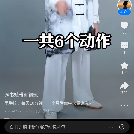
关注
95
1
101
795
@
书斌带你锻炼
甩手操，每天10分钟，一个月后你会来感谢我~
2026-05-26 07:00
发布于
湖北
打开
腾讯新闻客户端说两句