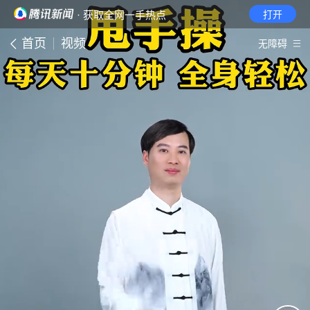
· 获取全网一手热点
打开
首页
视频
无障碍