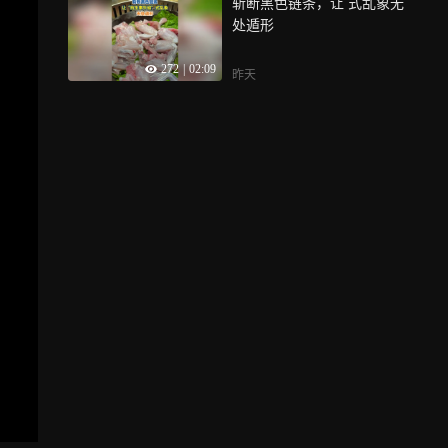
斩断黑色链条，让 式乱象无
处遁形
272
|
02:09
昨天