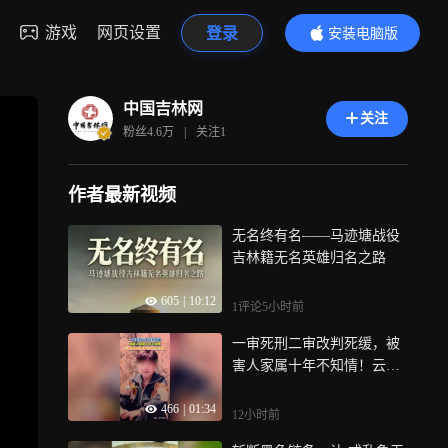
游戏
网页设置
登录
安装电脑版
内容更精彩
中国吉林网
关注
粉丝
4.6万
|
关注
1
作者最新视频
无名终有名——马迹塘战役
吉林籍无名英雄归名之路
605
|
10:12
1评论
5小时前
一审死刑二审改判死缓，被
害人家属十年不知情！云南
宣威旧案申诉获检方受理
466
|
01:34
12小时前