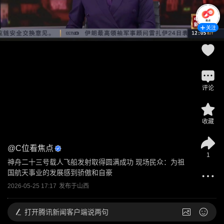
关注
评论
收藏
@
C位看焦点
1
神舟二十三号载人飞船发射取得圆满成功 现场民众：为祖
国航天事业的发展感到骄傲和自豪
2026-05-25 17:17
发布于
山西
打开
腾讯新闻客户端说两句