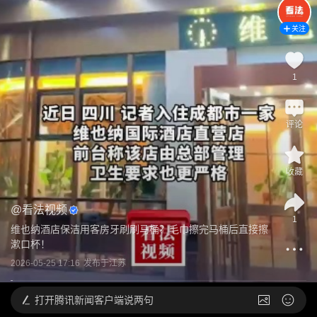
关注
1
评论
收藏
@
看法视频
1
维也纳酒店保洁用客房牙刷刷马桶？毛巾擦完马桶后直接擦
漱口杯！
2026-05-25 17:16
发布于
江苏
打开
腾讯新闻客户端说两句