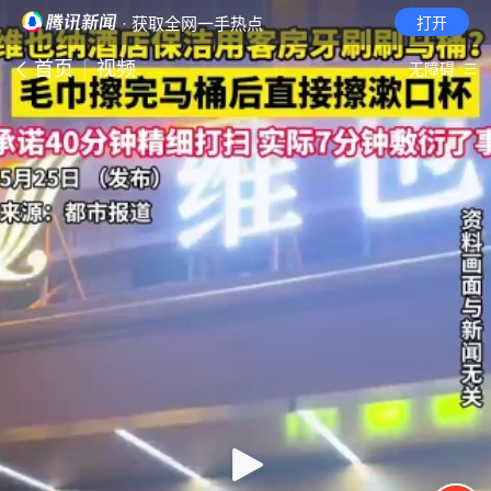
· 获取全网一手热点
打开
首页
视频
无障碍