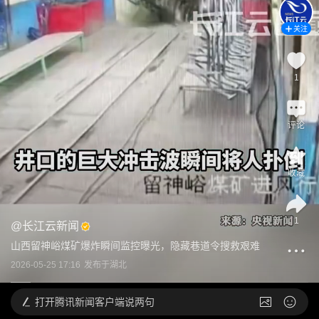
关注
1
评论
收藏
1
@
长江云新闻
山西留神峪煤矿爆炸瞬间监控曝光，隐藏巷道令搜救艰难
2026-05-25 17:16
发布于
湖北
打开
腾讯新闻客户端说两句