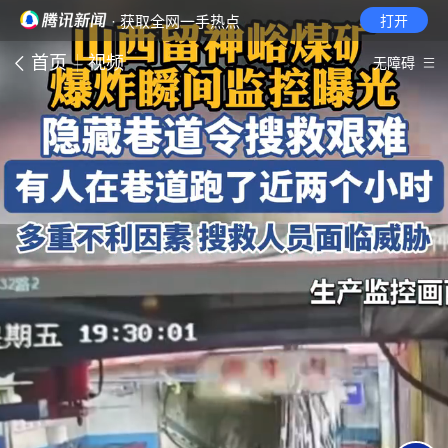
· 获取全网一手热点
打开
首页
视频
无障碍