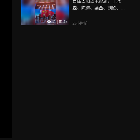
首届太阳岛电影周，丁冠
藏！
森、陈涛、梁西、刘欣、刘
驷萌、牛力威、史天庚、武
11
|
01:13
梦阳、赵晨隆、赵泉演绎短
23小时前
剧《于无声处》