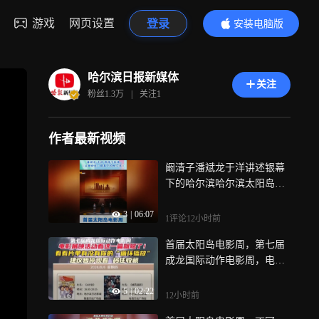
游戏
网页设置
登录
安装电脑版
内容更精彩
哈尔滨日报新媒体
关注
粉丝
1.3万
|
关注
1
作者最新视频
阚清子潘斌龙于洋讲述银幕
下的哈尔滨哈尔滨太阳岛电
影周正式启动演员
3
|
06:07
1评论
12小时前
首届太阳岛电影周，第七届
成龙国际动作电影周，电影
展映活动看这一篇就够了！
5
|
02:22
看看片单有没有你的“循环播
12小时前
放”建议暂停观看 码住收