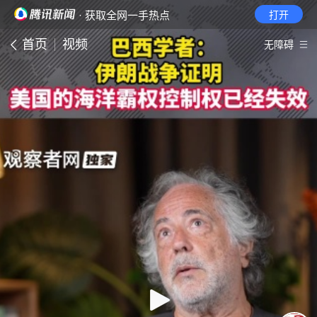
· 获取全网一手热点
打开
首页
视频
无障碍