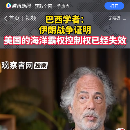
· 获取全网一手热点
打开
首页
视频
无障碍