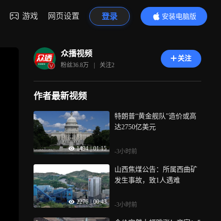
游戏
网页设置
登录
安装电脑版
内容更精彩
众播视频
关注
粉丝
36.8万
|
关注
2
作者最新视频
特朗普“黄金舰队”造价或高
达2750亿美元
1494
|
01:15
-3小时前
山西焦煤公告：所属西曲矿
发生事故，致1人遇难
2276
|
00:43
-3小时前