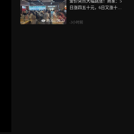
金价突然大幅跳涨！商家：5
日涨四五十元，6日又涨十元
左右，消费者买涨不买跌
2131
|
00:53
-3小时前