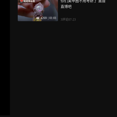
你们美甲圈不用考研了 直接
直博吧
4269
|
01:01
3评论
07-23