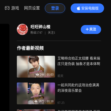
游戏
网页设置
登录
安装电脑版
内容更精彩
旺旺碎山楂
关注
粉丝
1747
|
关注
1
作者最新视频
艾略特合拍正太扭腰 看来端
庄只是伪装 抽象才是本体啊
244
|
01:03
前天
一起共同赴约这场治愈满满
的深夜音乐聚会
1873
|
01:18
07-25