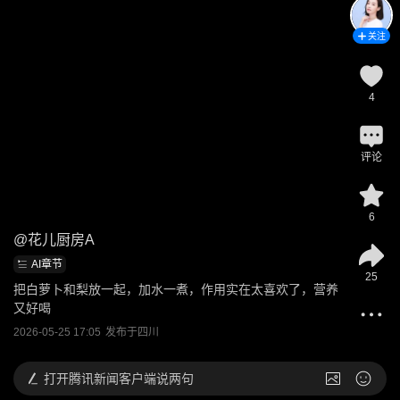
关注
4
评论
6
@
花儿厨房A
AI章节
25
把白萝卜和梨放一起，加水一煮，作用实在太喜欢了，营养
又好喝
2026-05-25 17:05
发布于
四川
打开
腾讯新闻客户端说两句