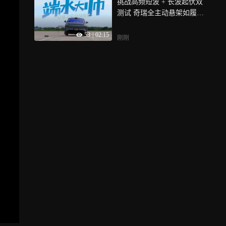
挑战高频短波 + 长波起伏双
测试 奇瑞全主动悬架如履平
地？
53
|
02:15
刚刚