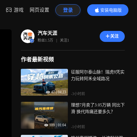
游戏
网页设置
登录
安装电脑版
内容更精彩
汽车天涯
关注
粉丝
1.5万
|
关注
1
作者最新视频
征服阿尔泰山脉！瑞虎8凭实
力玩转阿禾全域路况
47
|
04:23
-3小时前
理想7月卖了3.05万辆 同比下
滑 换代阵痛还要多久？
109
|
01:04
-1小时前