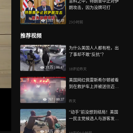
意料之中，特朗普中止对伊
朗攻击，因为没牌可打
1165
|
04:33
23小时前
推荐视频
为什么美国人人都有枪，出
了事却不敢“反抗”？
3.1万
|
06:47
18评论
昨天
美国网红佩雷斯希尔顿被看
到在救护车上并被送往迈阿
密的医院，原因涉及自我伤
767
|
00:37
害直播
昨天
“动手”前没想到结局！美国
一民主党候选人与游客发生
冲突，拎椅子试图攻击反被
5.4万
|
00:28
击倒