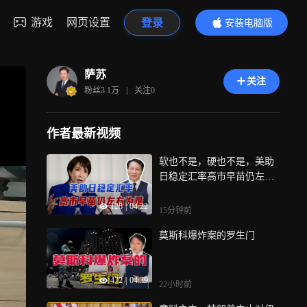
游戏
网页设置
登录
安装电脑版
内容更精彩
萨苏
关注
粉丝
3.1万
|
关注
0
作者最新视频
软也不是，硬也不是，美助
日稳定汇率高市早苗仍左右
为难
128
|
04:22
15分钟前
莫斯科爆炸案的罗生门
472
|
04:39
22小时前