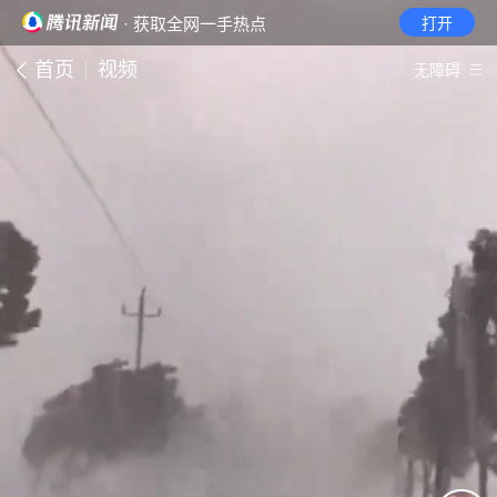
· 获取全网一手热点
打开
首页
视频
无障碍