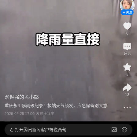
关注
6
评论
3
13
@
倔强的孟小憨
重庆永川暴雨破纪录！极端天气频发，应急储备别大意
2026-05-25 17:00
发布于
辽宁
打开
腾讯新闻客户端说两句