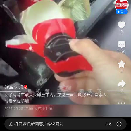
关注
2
评论
1
@
星视频
2
女子网购车载灭火器放车内，突然一声巨响爆开，当事人：
写着高温防爆
2026-05-25 17:00
发布于
上海
打开
腾讯新闻客户端说两句