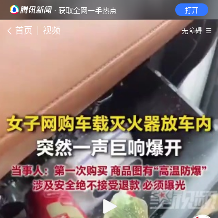
· 获取全网一手热点
打开
首页
视频
无障碍