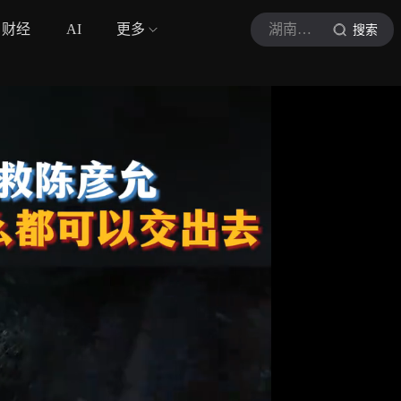
财经
AI
更多
湖南卫视
搜索