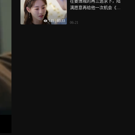
在姜逸城的再三追求下，陆
漓愿意再给他一次机会《程
序员那么可爱》
141
|
03:33
06-21