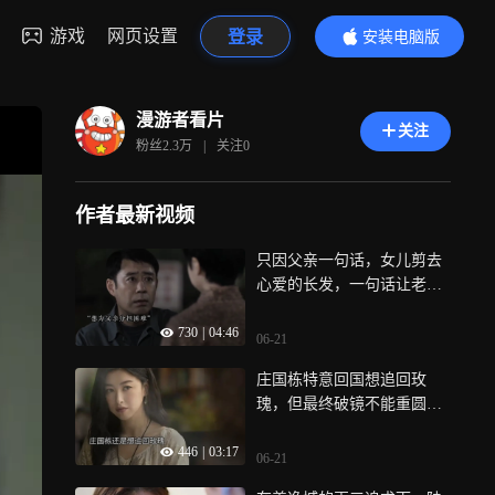
游戏
网页设置
登录
安装电脑版
内容更精彩
漫游者看片
关注
粉丝
2.3万
|
关注
0
作者最新视频
只因父亲一句话，女儿剪去
心爱的长发，一句话让老父
亲泪崩《六姊妹》
730
|
04:46
06-21
庄国栋特意回国想追回玫
瑰，但最终破镜不能重圆
《玫瑰的故事》
446
|
03:17
06-21