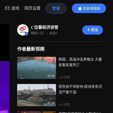
游戏
网页设置
登录
安装电脑版
内容更精彩
C位看经济讲堂
关注
粉丝
1.3万
|
关注
0
作者最新视频
韩国：高温冲击养殖业 大量
家畜家禽死亡
02:20
-4小时前
受热浪干旱影响 欧洲多条河
流严重干涸
01:36
-4小时前