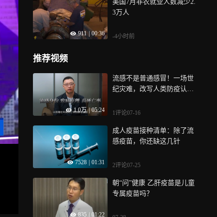
美国7月非农就业人数减少2.
3万人
911
|
00:36
-4小时前
推荐视频
流感不是普通感冒！一场世
纪灾难，改写人类防疫认
知！
1.0万
|
05:24
1评论
07-16
成人疫苗接种清单：除了流
感疫苗，你还缺这几针
7528
|
01:31
2评论
07-25
朝“问”健康 乙肝疫苗是儿童
专属疫苗吗？
835
|
01:22