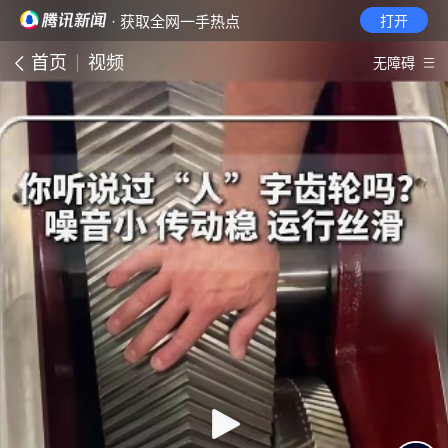
· 获取全网一手热点
打开
首页
视频
无障碍