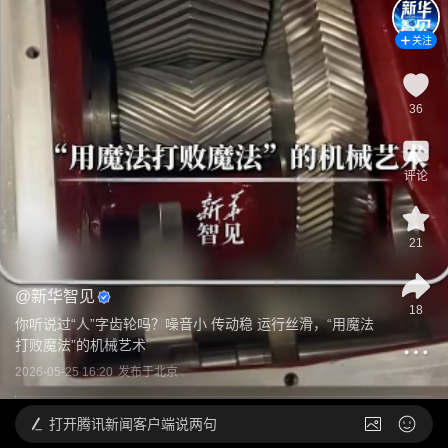
关注
36
评论
21
@
新华智见
18
你听说过“人”字齿轮吗？噪音小 传动稳 运行丝滑，“用魔法
打败魔法”的机械艺术
2026-05-25 16:20
发布于
北京
打开
腾讯新闻客户端说两句