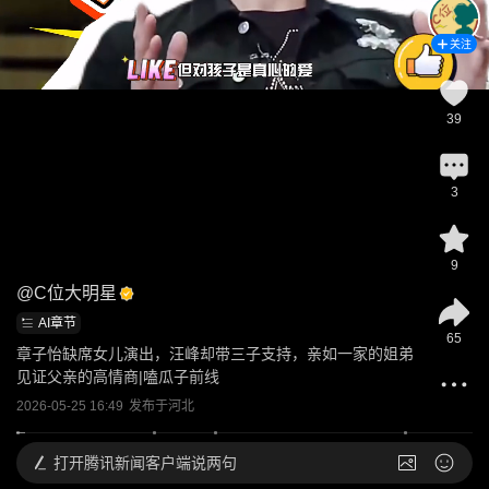
关注
39
3
9
@
C位大明星
AI章节
65
章子怡缺席女儿演出，汪峰却带三子支持，亲如一家的姐弟
见证父亲的高情商|嗑瓜子前线
2026-05-25 16:49
发布于
河北
打开
腾讯新闻客户端说两句