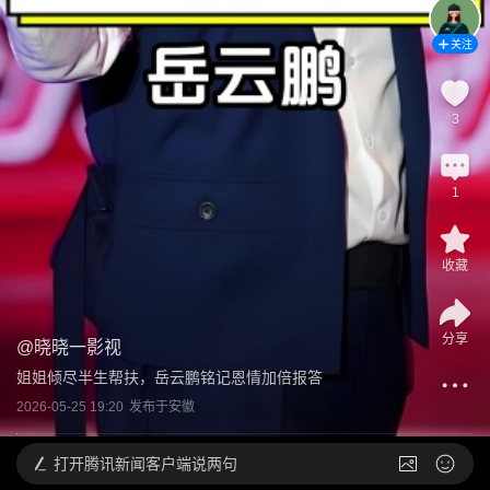
关注
3
1
收藏
分享
@
晓晓一影视
姐姐倾尽半生帮扶，岳云鹏铭记恩情加倍报答
2026-05-25 19:20
发布于
安徽
打开
腾讯新闻客户端说两句