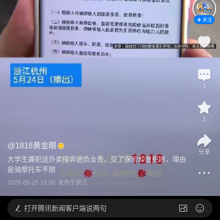
关注
2
1
1
@
1818黄金眼
分享
大学生兼职送外卖撞奔驰负全责，交了保险却遭拒赔，理由
是骑摩托车不赔
2026-05-25 16:06
发布于
浙江
打开
腾讯新闻客户端说两句