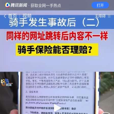
· 获取全网一手热点
打开
首页
视频
无障碍