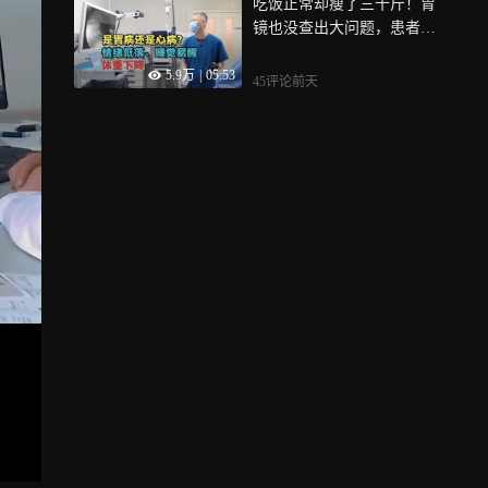
吃饭正常却瘦了三十斤！胃
镜也没查出大问题，患者：
到底啥原因
5.9万
|
05:53
45评论
前天