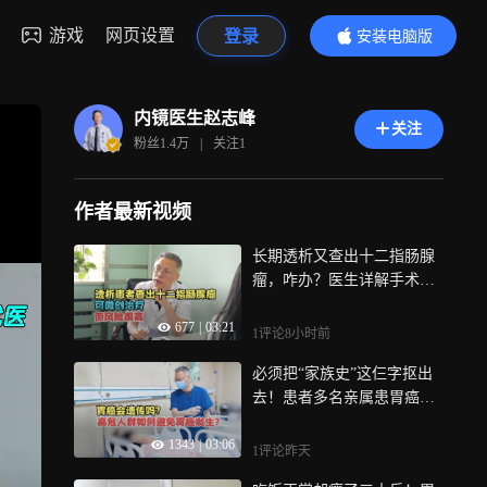
游戏
网页设置
登录
安装电脑版
内容更精彩
内镜医生赵志峰
关注
粉丝
1.4万
|
关注
1
作者最新视频
长期透析又查出十二指肠腺
瘤，咋办？医生详解手术风
险与对策
677
|
03:21
1评论
8小时前
必须把“家族史”这仨字抠出
去！患者多名亲属患胃癌，
医生：别怕
1343
|
03:06
1评论
昨天