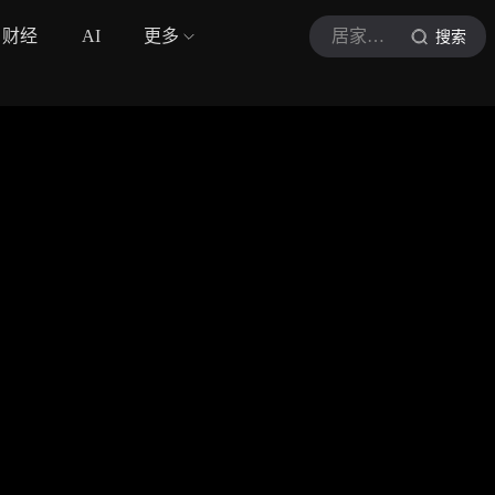
财经
AI
更多
居家养身皓教练
搜索