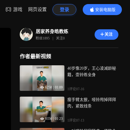
游戏
网页设置
登录
安装电脑版
内容更精彩
居家养身皓教练
关注
粉丝
1895
|
关注
0
作者最新视频
40岁像20岁，王心凌减龄秘
籍，壶铃练全身
6258
|
01:09
1评论
07-16
瘦手臂太狠，哑铃甩掉拜拜
肉，紧致线条
9356
|
01:23
1评论
07-13