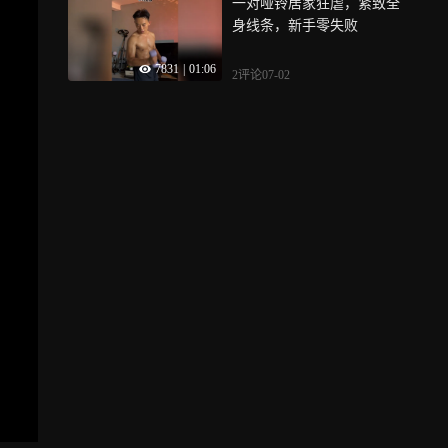
一对哑铃居家狂虐，紧致全
身线条，新手零失败
7831
|
01:06
2评论
07-02