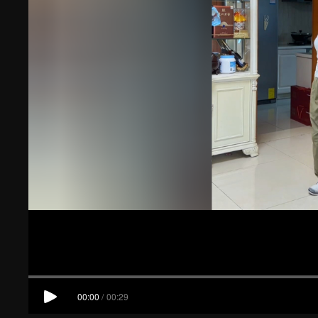
00:00
/
00:29