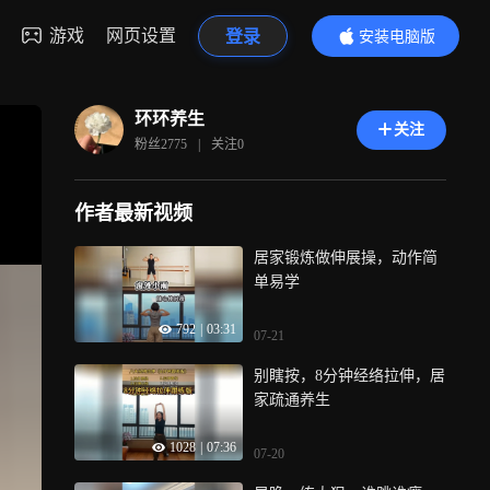
游戏
网页设置
登录
安装电脑版
内容更精彩
环环养生
关注
粉丝
2775
|
关注
0
作者最新视频
居家锻炼做伸展操，动作简
单易学
792
|
03:31
07-21
别瞎按，8分钟经络拉伸，居
家疏通养生
1028
|
07:36
07-20