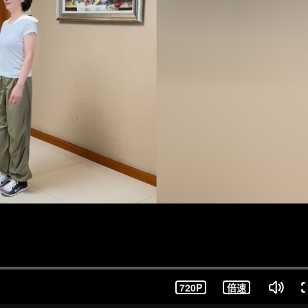
720P
倍速