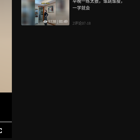
早晚一练太狠，谁跳谁瘦，
一学就会
9338
|
01:49
2评论
07-18