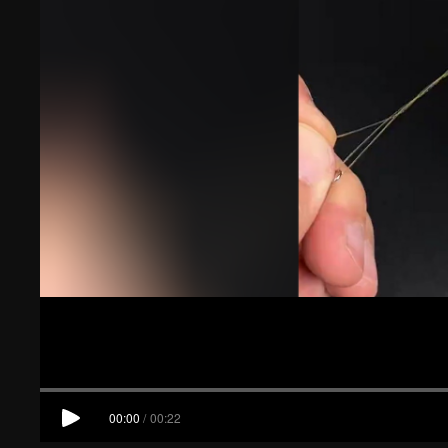
00:00
/
00:22