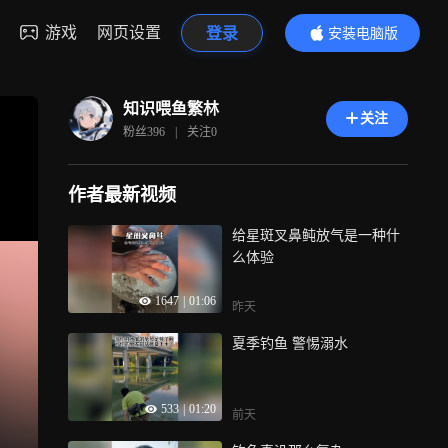
游戏
网页设置
登录
安装电脑版
内容更精彩
知识喂鱼繁林
关注
粉丝
396
|
关注
0
作者最新视频
给星斑叉鼻鲀放气是一种什
么体验
1647
|
01:06
昨天
夏季钓鱼 警惕溺水
533
|
01:20
前天