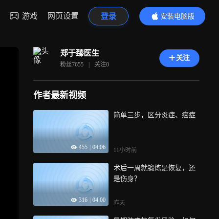
游戏
网页设置
登录
安装电脑版
内容更精彩
郑于臻医生
关注
粉丝
7655
|
关注
0
作者最新视频
简单三步，区分炎症、癌症
455
|
04:06
11小时前
术后一周就锻炼是恢复，还
是伤身？
316
|
04:00
昨天