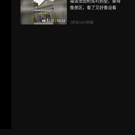
福清龙田积库村别墅，豪得
像景区，看了又好像没看
3320
|
04:24
2评论
10小时前