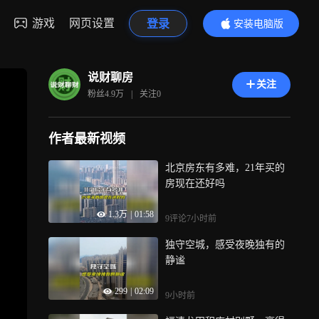
游戏
网页设置
登录
安装电脑版
内容更精彩
说财聊房
关注
粉丝
4.9万
|
关注
0
作者最新视频
北京房东有多难，21年买的
房现在还好吗
1.3万
|
01:58
9评论
7小时前
独守空城，感受夜晚独有的
静谧
299
|
02:09
9小时前