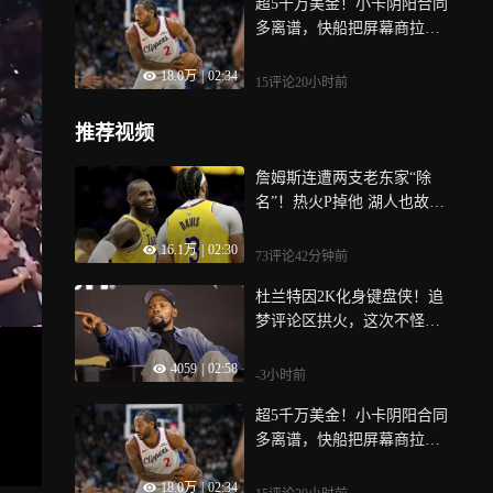
超5千万美金！小卡阴阳合同
多离谱，快船把屏幕商拉来
走账 | 盲点
18.0万
|
02:34
15评论
20小时前
推荐视频
詹姆斯连遭两支老东家“除
名”！热火P掉他 湖人也故意
的？ | 盲点
16.1万
|
02:30
73评论
42分钟前
杜兰特因2K化身键盘侠！追
梦评论区拱火，这次不怪他
破防 | 盲点
4059
|
02:58
-3小时前
超5千万美金！小卡阴阳合同
多离谱，快船把屏幕商拉来
走账 | 盲点
18.0万
|
02:34