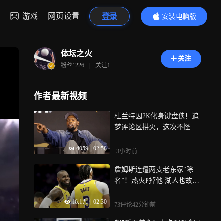
游戏
网页设置
登录
安装电脑版
内容更精彩
体坛之火
关注
粉丝
1226
|
关注
1
作者最新视频
杜兰特因2K化身键盘侠！追
梦评论区拱火，这次不怪他
破防 | 盲点
4059
|
02:58
-3小时前
詹姆斯连遭两支老东家“除
名”！热火P掉他 湖人也故意
的？ | 盲点
16.1万
|
02:30
73评论
42分钟前