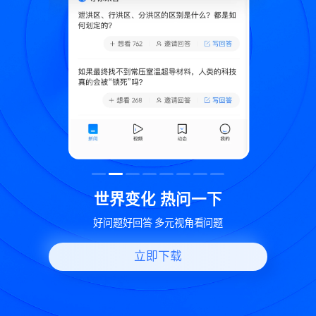
致
世界变化 热问一下
好问题好回答 多元视角看问题
立即下载