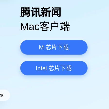
高清视频·更流畅
腾讯新
Mac客
M 芯
Intel