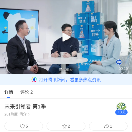
00:16
打开腾讯新闻，看更多热点资讯
详情
评论 2
未来引领者 第1季
关注
261
热度
简介
5
2
1