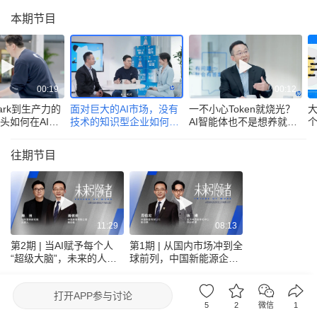
本期节目
00:19
00:12
mark到生产力的
面对巨大的AI市场，没有
一不小心Token就烧光？
巨头如何在AI浪
技术的知识型企业如何抢
AI智能体也不是想养就养
个
转身？
占一席之地？
的
往期节目
11:29
08:13
第2期 | 当AI赋予每个人
第1期 | 从国内市场冲到全
“超级大脑”，未来的人们
球前列，中国新能源企业
应该如何工作？企业面临
如何在AI时代构建自己的
怎样的生产力变革？
护城河？
腾讯新闻出品节目
去眼界频道看更多
打开
APP参与讨论
5
2
微信
1