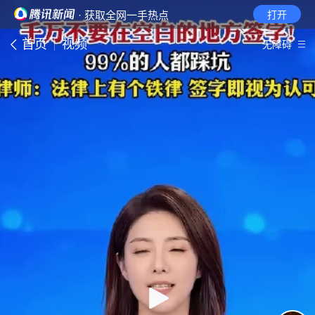
· 获取全网一手热点
打开
首页
视频
无障碍