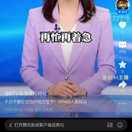
关注
6
评论
3
45
@
BTV法治进行时
千万不要在空白的地方签字！99%的人都踩坑
2026-05-25 14:15
发布于
北京
打开
腾讯新闻客户端说两句