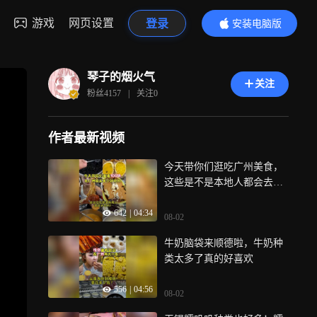
游戏
网页设置
登录
安装电脑版
内容更精彩
琴子的烟火气
关注
粉丝
4157
|
关注
0
作者最新视频
今天带你们逛吃广州美食，
这些是不是本地人都会去吃
的！
642
|
04:34
08-02
牛奶脑袋来顺德啦，牛奶种
类太多了真的好喜欢
556
|
04:56
08-02