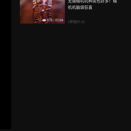
无锡糯叽叽种类也好多！糯
叽叽脑袋狂喜
670
|
05:04
1评论
07-31