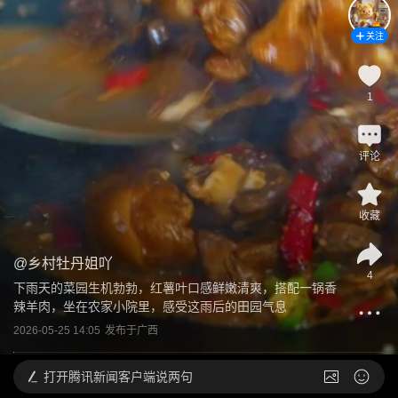
关注
1
评论
收藏
@
乡村牡丹姐吖
4
下雨天的菜园生机勃勃，红薯叶口感鲜嫩清爽，搭配一锅香
辣羊肉，坐在农家小院里，感受这雨后的田园气息
2026-05-25 14:05
发布于
广西
打开
腾讯新闻客户端说两句