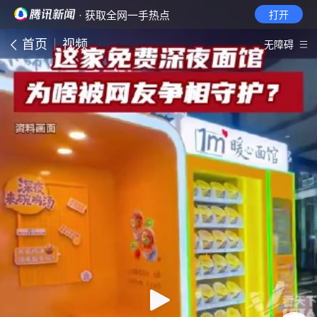
· 获取全网一手热点
打开
首页
视频
无障碍