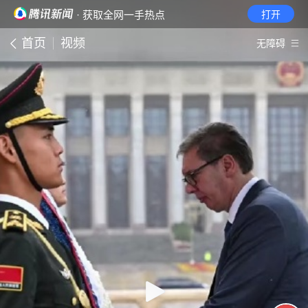
· 获取全网一手热点
打开
首页
视频
无障碍