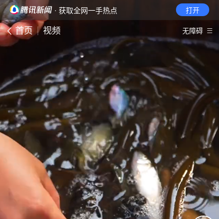
· 获取全网一手热点
打开
首页
视频
无障碍