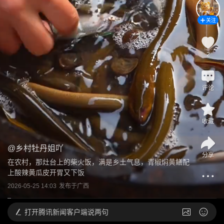
关注
2
评论
收藏
@
乡村牡丹姐吖
分享
在农村，那灶台上的柴火饭，满是乡土气息，青椒焖黄鳝配
上酸辣黄瓜皮开胃又下饭
2026-05-25 14:03
发布于
广西
打开
腾讯新闻客户端说两句