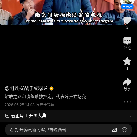
关注
2
评论
1
@
阿凡提战争纪录片
分享
解放之路和谈落幕抉择定，代表阵营立场变
2026-05-25 14:03
发布于
福建
开国大典
看正片
打开
腾讯新闻客户端说两句