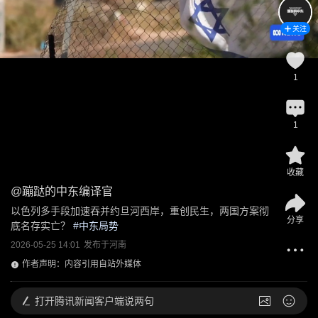
关注
1
1
收藏
@
蹦跶的中东编译官
以色列多手段加速吞并约旦河西岸，重创民生，两国方案彻
分享
底名存实亡？
 #
中东局势
2026-05-25 14:01
发布于
河南
作者声明：内容引用自站外媒体
打开
腾讯新闻客户端说两句