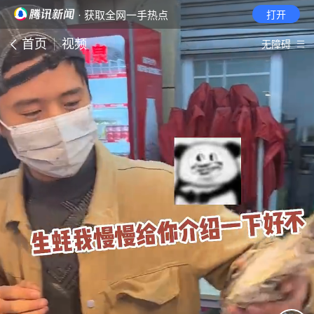
· 获取全网一手热点
打开
首页
视频
无障碍