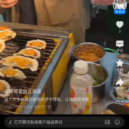
关注
2
评论
收藏
分享
@
猴哥爱做江湖菜
这个大生蚝真的是我的梦中情蚝，让我彻夜难眠
2026-05-25 13:58
发布于
广西
打开
腾讯新闻客户端说两句