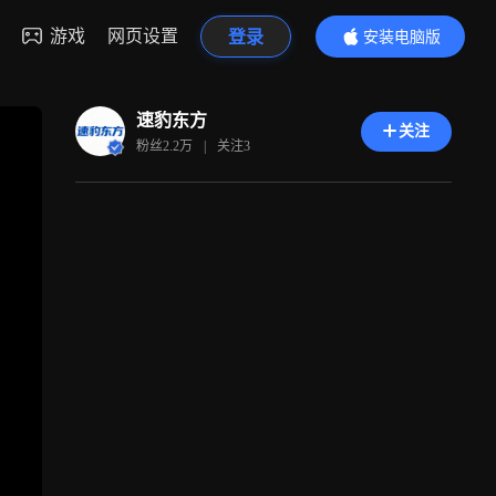
游戏
网页设置
登录
安装电脑版
内容更精彩
速豹东方
关注
粉丝
2.2万
|
关注
3