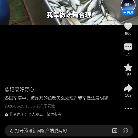
关注
966
15
155
@
记录好奇心
102
各国军演中，被炸死的鱼都怎么处理？我军做法最明智
2026-05-25 13:56
发布于
安徽
作者声明：个人观点，仅供参考
打开
腾讯新闻客户端说两句