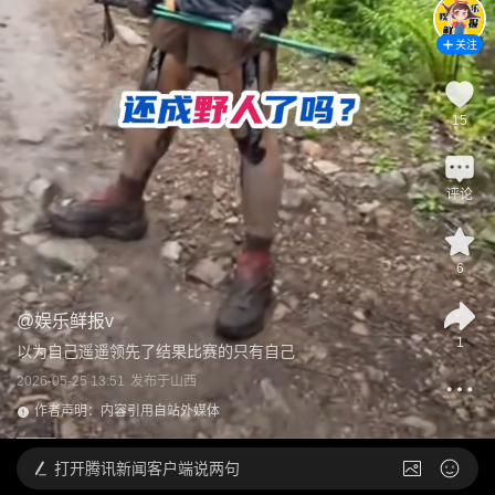
关注
15
评论
6
@
娱乐鲜报v
1
以为自己遥遥领先了结果比赛的只有自己
2026-05-25 13:51
发布于
山西
作者声明：内容引用自站外媒体
打开
腾讯新闻客户端说两句