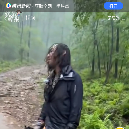
· 获取全网一手热点
打开
首页
视频
无障碍