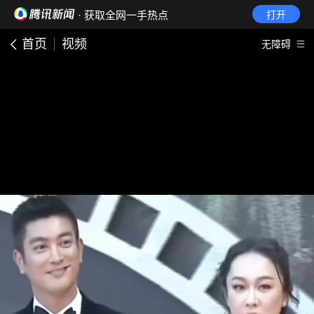
· 获取全网一手热点
打开
首页
视频
无障碍