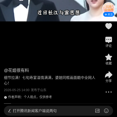
关注
评论
收藏
@
花姐很有料
细节拉满！七旬寿宴温情满满，婆媳同框画面戳中全网人
分享
心！
2026-05-25 14:00
发布于
山东
作者声明：个人观点，仅供参考
打开
腾讯新闻客户端说两句