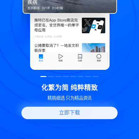
致
世界变化 热问一下
好问题好回答 多元视角看问题
立即下载