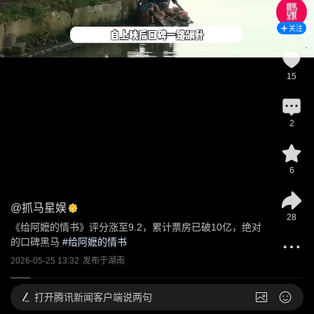
关注
15
2
6
@
抓马星娱
28
《给阿嬷的情书》评分涨至9.2，累计票房已破10亿，绝对
的口碑黑马
 #
给阿嬷的情书
2026-05-25 13:32
发布于
湖南
打开
腾讯新闻客户端说两句