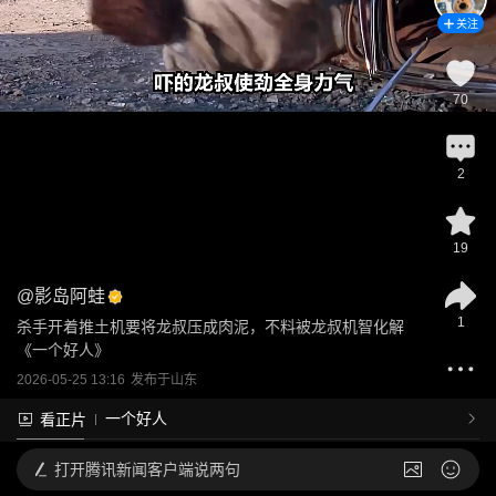
关注
70
2
19
@
影岛阿蛙
1
杀手开着推土机要将龙叔压成肉泥，不料被龙叔机智化解
《一个好人》
2026-05-25 13:16
发布于
山东
一个好人
看正片
打开
腾讯新闻客户端说两句